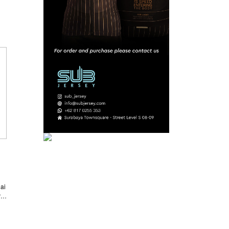
ai
i
an
am