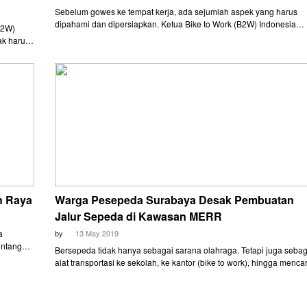
Sebelum gowes ke tempat kerja, ada sejumlah aspek yang harus
dipahami dan dipersiapkan. Ketua Bike to Work (B2W) Indonesia
(B2W)
Poetoet Soedarjanto merangkumnya dalam tiga poin utama.
ak harus
n Raya
Warga Pesepeda Surabaya Desak Pembuatan
Jalur Sepeda di Kawasan MERR
a
by
13 May 2019
entang
Bersepeda tidak hanya sebagai sarana olahraga. Tetapi juga sebag
 Mereka
alat transportasi ke sekolah, ke kantor (bike to work), hingga mencar
uh
nafkah. Sehingga pesepeda juga mempunyai hak yang sama deng
pengguna jalan lain di jalan raya. Sayangnya, di beberapa kota,
termasuk di Jakarta dan Surabaya, keselamatan pesepeda teranc