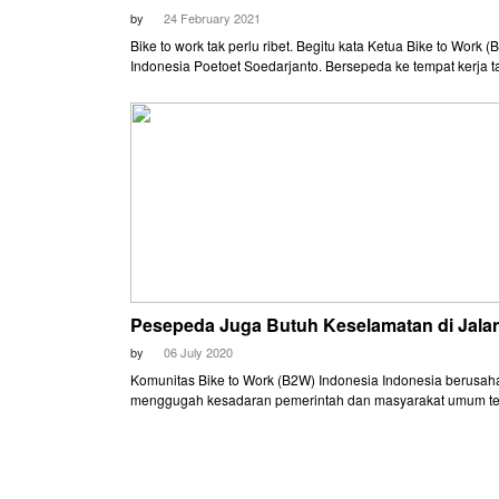
by
24 February 2021
Bike to work tak perlu ribet. Begitu kata Ketua Bike to Work 
Indonesia Poetoet Soedarjanto. Bersepeda ke tempat kerja t
membawa semua barang kebutuhan di tas atau sepeda.
Pesepeda Juga Butuh Keselamatan di Jala
by
06 July 2020
Komunitas Bike to Work (B2W) Indonesia Indonesia berusah
menggugah kesadaran pemerintah dan masyarakat umum t
pentingnya jalur sepeda yang terproteksi (pop up bike line).
ingin menyampaikan sebuah misi bahwa pesepeda juga but
keselamatan di jalan.