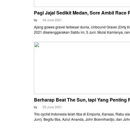
Pagi Jajal Sedikit Medan, Sore Ambil Race 
by
04 June 2021
Ajang gowes gravel terbesar dunia, Unbound Gravel (Dirty 
2021 diselenggarakan Sabtu ini, 5 Juni. Mulai Kamisnya, ra
acara resmi sudah dimulai di Emporia, Kansas. Trio asal Ind
pun memaksimalkan hari pertama itu untuk melakukan peny
Azrul Ananda, John Boemihardjo, dan Johnny Ray mengikuti
ride resmi di pagi hari, lalu sorenya menikmati pameran dan
mengambil race pack.
Berharap Beat The Sun, tapi Yang Penting F
by
03 June 2021
Trio cyclist Indonesia telah tiba di Emporia, Kansas, Rabu si
Juni). Begitu tiba, Azrul Ananda, John Boemihardjo, dan Jo
langsung menuju tengah kota untuk mempelajari situasi.