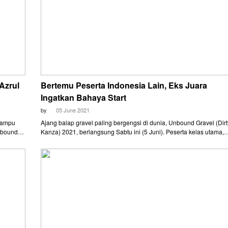
Azrul
Bertemu Peserta Indonesia Lain, Eks Juara
Ingatkan Bahaya Start
by
05 June 2021
mampu
Ajang balap gravel paling bergengsi di dunia, Unbound Gravel (Dirt
Unbound
Kanza) 2021, berlangsung Sabtu ini (5 Juni). Peserta kelas utama,
200 mil atau lebih dari 320 km, dijadwalkan start pukul 06.00 pagi
menit,
waktu Emporia, Kansas. Atau pukul 18.00 WIB.
sas, pukul