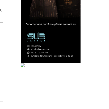
l,
de