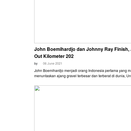
John Boemihardjo dan Johnny Ray Finish, 
Out Kilometer 202
by
06 June 2021
John Boemihardjo menjadi orang Indonesia pertama yang 
menuntaskan ajang gravel terbesar dan terberat di dunia, 
Gravel (Dirty Kanza) 2021. Cyclist asal Surabaya itu mampu
menuntaskan rute 206 mil (331 km) dalam waktu 16 jam, 13 
dan 12 detik. Melintasi garis finis di pusat kota Emporia, Kan
22.14.