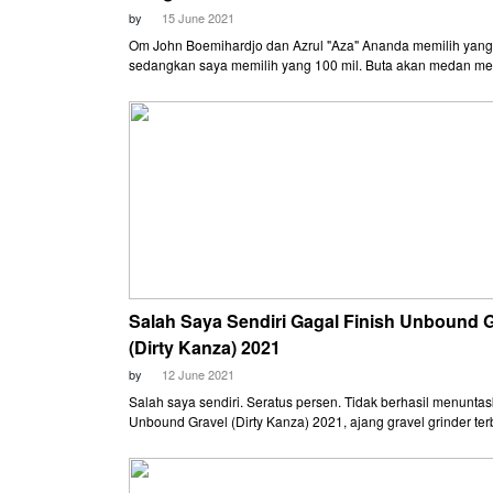
by
15 June 2021
Om John Boemihardjo dan Azrul "Aza" Ananda memilih yang 
sedangkan saya memilih yang 100 mil. Buta akan medan m
saya berpikir untuk memilih yang "pendek" dulu. Baru berikut
yang 200 mil. Itu pun kalau jadi ikut lagi.
Salah Saya Sendiri Gagal Finish Unbound G
(Dirty Kanza) 2021
by
12 June 2021
Salah saya sendiri. Seratus persen. Tidak berhasil menunta
Unbound Gravel (Dirty Kanza) 2021, ajang gravel grinder ter
dan terberat di dunia. Di kelas 200 mil, dari total jarak resmi 
(331 km), saya hanya mampu bertahan sampai mil 126 alias