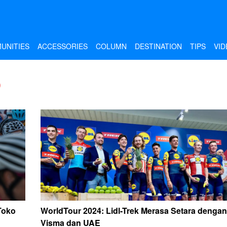
UNITIES
ACCESSORIES
COLUMN
DESTINATION
TIPS
VID
O
Toko
WorldTour 2024: Lidl-Trek Merasa Setara dengan
Visma dan UAE