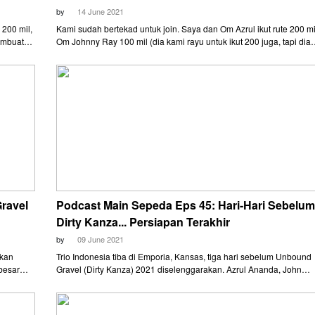
by
14 June 2021
200 mil,
Kami sudah bertekad untuk join. Saya dan Om Azrul ikut rute 200 mi
embuat
Om Johnny Ray 100 mil (dia kami rayu untuk ikut 200 juga, tapi dia
nya jajal
bersikukuh di 100 mil).
ravel
Podcast Main Sepeda Eps 45: Hari-Hari Sebelum
Dirty Kanza... Persiapan Terakhir
by
09 June 2021
skan
Trio Indonesia tiba di Emporia, Kansas, tiga hari sebelum Unbound
besar
Gravel (Dirty Kanza) 2021 diselenggarakan. Azrul Ananda, John
206 mil
Boemihardjo, dan Johnny Ray sempat mengikuti dua shakedown ri
 km 202.
resmi, mencicipi sedikit rute event yang berlangsung 5 Juni itu.