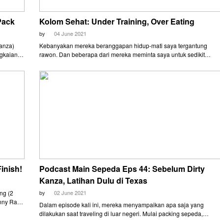
Pack
Kolom Sehat: Under Training, Over Eating
by
04 June 2021
Kanza)
Kebanyakan mereka beranggapan hidup-mati saya tergantung
ngkaian
rawon. Dan beberapa dari mereka meminta saya untuk sedikit
onesia
bercerita dan tetap mem-posting foto makanan agar ikut update.
esuaian.
 group
inish!
Podcast Main Sepeda Eps 44: Sebelum Dirty
Kanza, Latihan Dulu di Texas
ang (2
by
02 June 2021
hnny Ray
Dalam episode kali ini, mereka menyampaikan apa saja yang
dilakukan saat traveling di luar negeri. Mulai packing sepeda,