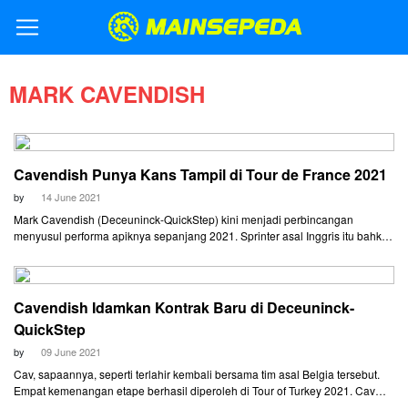
MARK CAVENDISH
Cavendish Punya Kans Tampil di Tour de France 2021
by
14 June 2021
Mark Cavendish (Deceuninck-QuickStep) kini menjadi perbincangan
menyusul performa apiknya sepanjang 2021. Sprinter asal Inggris itu bahkan
diisukan akan menggantikan tempat Sam Bennett di Tour de France, akhir
Juni nanti.
Cavendish Idamkan Kontrak Baru di Deceuninck-
QuickStep
by
09 June 2021
Cav, sapaannya, seperti terlahir kembali bersama tim asal Belgia tersebut.
Empat kemenangan etape berhasil diperoleh di Tour of Turkey 2021. Cav
juga finis tiga besar di Grote Prijs Jean-Pierre Monseré, Elfstedenronde, dan