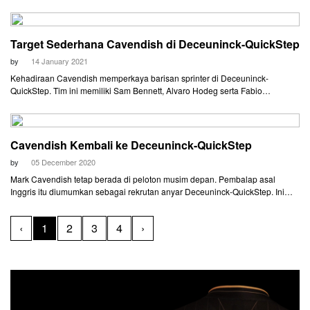
peringkat kedua di Etape 1a dan posisi ketiga di Etape 1b di Settimana
Internazionale Coppi e Bartali.
Target Sederhana Cavendish di Deceuninck-QuickStep
by
14 January 2021
Kehadiraan Cavendish memperkaya barisan sprinter di Deceuninck-
QuickStep. Tim ini memiliki Sam Bennett, Alvaro Hodeg serta Fabio
Jakobsen.
Cavendish Kembali ke Deceuninck-QuickStep
by
05 December 2020
Mark Cavendish tetap berada di peloton musim depan. Pembalap asal
Inggris itu diumumkan sebagai rekrutan anyar Deceuninck-QuickStep. Ini
adalah periode keduanya bersama tim yang dipimpin Patrick Lefevere itu.
‹
1
2
3
4
›