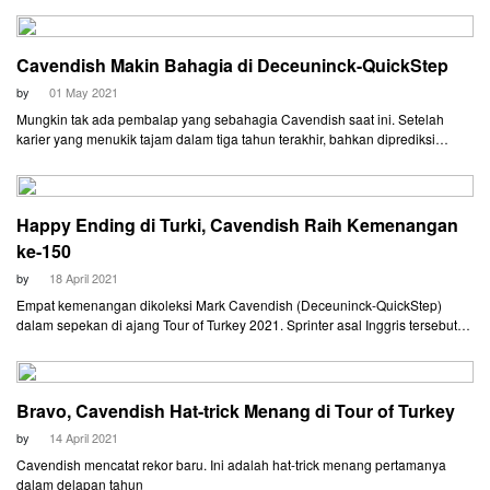
Scheldeprijs.
Cavendish Makin Bahagia di Deceuninck-QuickStep
by
01 May 2021
Mungkin tak ada pembalap yang sebahagia Cavendish saat ini. Setelah
karier yang menukik tajam dalam tiga tahun terakhir, bahkan diprediksi
sudah tidak memiliki masa depan di level tertinggi balap sepeda dunia,
Cavendish bisa menang lagi.
Happy Ending di Turki, Cavendish Raih Kemenangan
ke-150
by
18 April 2021
Empat kemenangan dikoleksi Mark Cavendish (Deceuninck-QuickStep)
dalam sepekan di ajang Tour of Turkey 2021. Sprinter asal Inggris tersebut
mendapatkan kemenangan terakhirnya di Etape 8, Minggu (18/4) malam.
Bravo, Cavendish Hat-trick Menang di Tour of Turkey
by
14 April 2021
Cavendish mencatat rekor baru. Ini adalah hat-trick menang pertamanya
dalam delapan tahun