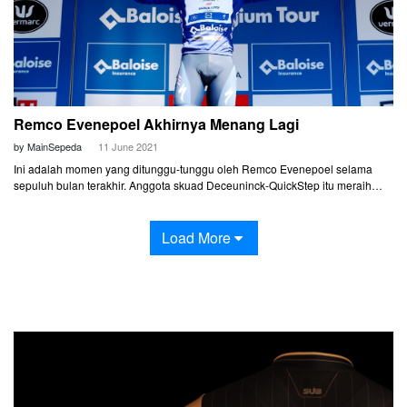
Remco Evenepoel Akhirnya Menang Lagi
by MainSepeda
11 June 2021
Ini adalah momen yang ditunggu-tunggu oleh Remco Evenepoel selama
sepuluh bulan terakhir. Anggota skuad Deceuninck-QuickStep itu meraih
kemenangan pertama setelah kecelakaan horor di Il Lombardia tahun lalu. Ia
menjadi yang tercepat di balapan time trial di Etape 2 Baloise Belgium Tour
2021.
Load More