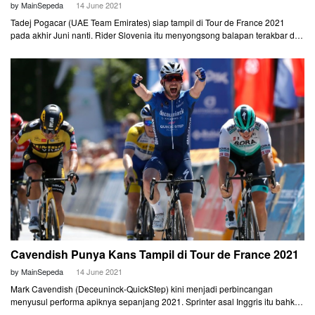
by MainSepeda
14 June 2021
Tadej Pogacar (UAE Team Emirates) siap tampil di Tour de France 2021
pada akhir Juni nanti. Rider Slovenia itu menyongsong balapan terakbar di
dunia dengan mantap. Ia baru saja menjadi juara overall di Tour of Slovenia,
Minggu (13/6) kemarin.
Cavendish Punya Kans Tampil di Tour de France 2021
by MainSepeda
14 June 2021
Mark Cavendish (Deceuninck-QuickStep) kini menjadi perbincangan
menyusul performa apiknya sepanjang 2021. Sprinter asal Inggris itu bahkan
diisukan akan menggantikan tempat Sam Bennett di Tour de France, akhir