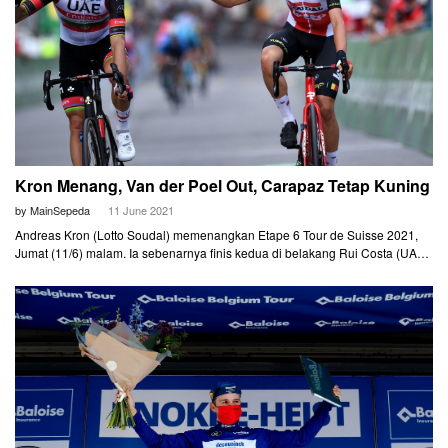
Kron Menang, Van der Poel Out, Carapaz Tetap Kuning
by MainSepeda
11 June 2021
Andreas Kron (Lotto Soudal) memenangkan Etape 6 Tour de Suisse 2021,
Jumat (11/6) malam. Ia sebenarnya finis kedua di belakang Rui Costa (UAE
Team Emirates). Tapi kemenangan pembalap asal Portugal itu dibatalkan
karena sprint yang tidak teratur menjelang finis.