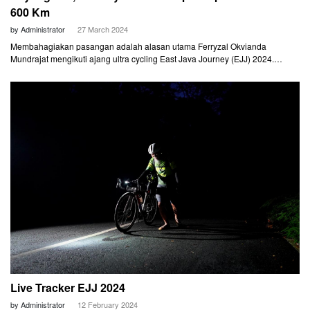
600 Km
by Administrator
27 March 2024
Membahagiakan pasangan adalah alasan utama Ferryzal Okvianda
Mundrajat mengikuti ajang ultra cycling East Java Journey (EJJ) 2024.
Maklum, sang istri, Ratna Kartini, adalah penggemar road bike, terutama
ajang bersepeda ultra. Ferry sendiri lebih menggemari sepeda gunung
(MTB) yang sudah dia tekuni sejak 2010 lalu.
Live Tracker EJJ 2024
by Administrator
12 February 2024