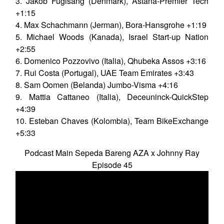
3. Jakob Fuglsang (Denmark), Astana-Premier Tech
+1:15
4. Max Schachmann (Jerman), Bora-Hansgrohe +1:19
5. Michael Woods (Kanada), Israel Start-up Nation
+2:55
6. Domenico Pozzovivo (Italia), Qhubeka Assos +3:16
7. Rui Costa (Portugal), UAE Team Emirates +3:43
8. Sam Oomen (Belanda) Jumbo-Visma +4:16
9. Mattia Cattaneo (Italia), Deceuninck-QuickStep
+4:39
10. Esteban Chaves (Kolombia), Team BikeExchange
+5:33
Podcast Main Sepeda Bareng AZA x Johnny Ray
Episode 45