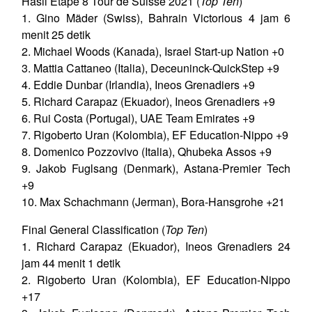
Hasil Etape 8 Tour de Suisse 2021 (
Top Ten
)
1. Gino Mäder (Swiss), Bahrain Victorious 4 jam 6
menit 25 detik
2. Michael Woods (Kanada), Israel Start-up Nation +0
3. Mattia Cattaneo (Italia), Deceuninck-QuickStep +9
4. Eddie Dunbar (Irlandia), Ineos Grenadiers +9
5. Richard Carapaz (Ekuador), Ineos Grenadiers +9
6. Rui Costa (Portugal), UAE Team Emirates +9
7. Rigoberto Uran (Kolombia), EF Education-Nippo +9
8. Domenico Pozzovivo (Italia), Qhubeka Assos +9
9. Jakob Fuglsang (Denmark), Astana-Premier Tech
+9
10. Max Schachmann (Jerman), Bora-Hansgrohe +21
Final General Classification (
Top Ten
)
1. Richard Carapaz (Ekuador), Ineos Grenadiers 24
jam 44 menit 1 detik
2. Rigoberto Uran (Kolombia), EF Education-Nippo
+17