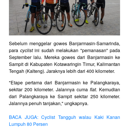
Sebelum menggelar gowes Banjarmasin-Samarinda,
para
cyclist
ini sudah melakukan "pemanasan" pada
September lalu. Mereka gowes dari Banjarmasin ke
Sampit di Kabupaten Kotawaringin Timur, Kalimantan
Tengah (Kalteng). Jaraknya lebih dari 400 kilometer.
"Etape pertama dari Banjarmasin ke Palangkaraya,
sekitar 200 kilometer. Jalannya cuma
flat
. Kemudian
dari Palangkaraya ke Sampit sekitar 250 kilometer.
Jalannya penuh tanjakan," ungkapnya.
BACA JUGA: Cyclist Tangguh walau Kaki Kanan
Lumpuh 80 Persen