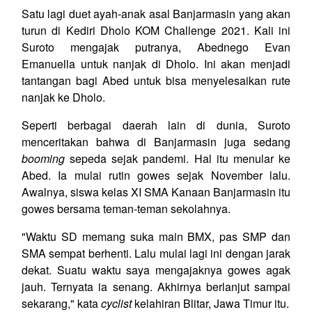
Satu lagi duet ayah-anak asal Banjarmasin yang akan
turun di Kediri Dholo KOM Challenge 2021. Kali ini
Suroto mengajak putranya, Abednego Evan
Emanuella untuk nanjak di Dholo. Ini akan menjadi
tantangan bagi Abed untuk bisa menyelesaikan rute
nanjak ke Dholo.
Seperti berbagai daerah lain di dunia, Suroto
menceritakan bahwa di Banjarmasin juga sedang
booming
sepeda sejak pandemi. Hal itu menular ke
Abed. Ia mulai rutin gowes sejak November lalu.
Awalnya, siswa kelas XI SMA Kanaan Banjarmasin itu
gowes bersama teman-teman sekolahnya.
"Waktu SD memang suka main BMX, pas SMP dan
SMA sempat berhenti. Lalu mulai lagi ini dengan jarak
dekat. Suatu waktu saya mengajaknya gowes agak
jauh. Ternyata ia senang. Akhirnya berlanjut sampai
sekarang," kata
cyclist
kelahiran Blitar, Jawa Timur itu.