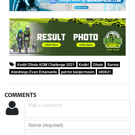
Kediri Dholo KOM Challenge 2021
Kediri
Dholo
Suroto
Abednego Evan Emanuella
patriot banjarmasin
080621
COMMENTS